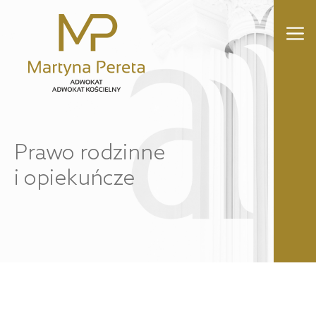
Przejdź
do
M
treści
Prawo rodzinne
i opiekuńcze