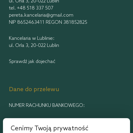
ul. Orla 3, 20-022 Lublin
tel.
+48 518 337 507
pereta.kancelaria@gmail.com
NIP 8652463411 REGON 381852825
Kancelaria w Lublinie:
ul. Orla 3, 20-022 Lublin
Sprawdź jak dojechać
Dane do przelewu
NUMER RACHUNKU BANKOWEGO:
Bank Pekao S.A.
Cenimy Twoją prywatność
67 1240 5497 1111 0010 9254 0865